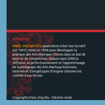
A PROPOS
PARIS JING WU HUI
, association à but non lucratif
(loi 1901) créée en 1998 pour développer la
pratique des Arts Martiaux Chinois dans un but de
loisir et de compétition. Depuis mars 2000 la
diffusion, le perfectionnement et l'apprentissage
de la pédagogie des Arts Martiaux Externes,
Internes et Énergétiques d’origine chinoise est
confiée à son l'école.
Copyrights Paris Jing Wu -
L'Atelier Geek