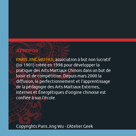
A PROPOS
PARIS JING WU HUI
, association à but non lucratif
(loi 1901) créée en 1998 pour développer la
pratique des Arts Martiaux Chinois dans un but de
loisir et de compétition. Depuis mars 2000 la
diffusion, le perfectionnement et l'apprentissage
de la pédagogie des Arts Martiaux Externes,
Internes et Énergétiques d’origine chinoise est
confiée à son l'école.
Copyrights Paris Jing Wu -
L'Atelier Geek