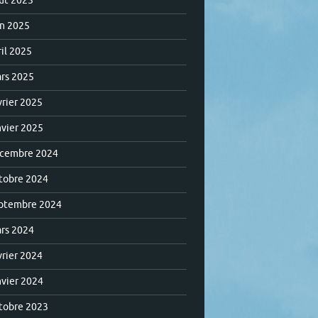
ût 2025
in 2025
ril 2025
rs 2025
vrier 2025
nvier 2025
cembre 2024
tobre 2024
ptembre 2024
rs 2024
vrier 2024
nvier 2024
tobre 2023