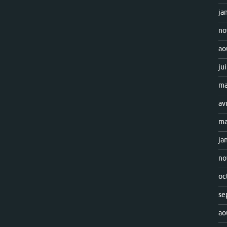
ja
no
ao
ju
ma
av
ma
ja
no
oc
se
ao