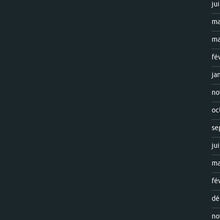
ju
ma
ma
fé
ja
no
oc
se
ju
ma
fé
dé
no