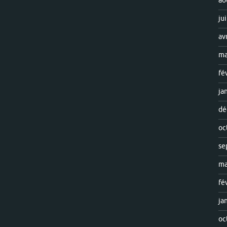
ao
ju
av
ma
fé
ja
dé
oc
se
ma
fé
ja
oc