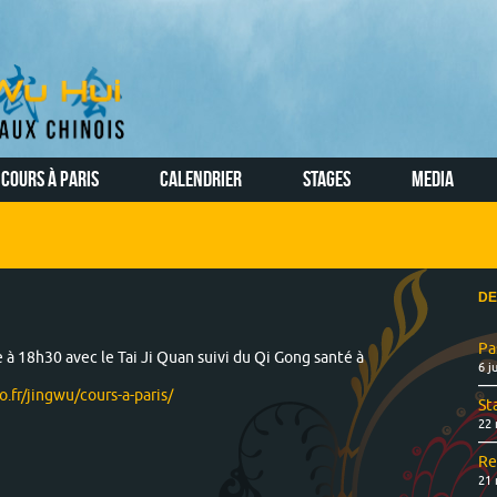
COURS À PARIS
CALENDRIER
STAGES
MEDIA
DE
Pa
 à 18h30 avec le Tai Ji Quan suivi du Qi Gong santé à
6 j
o.fr/jingwu/cours-a-paris/
St
22 
Re
21 