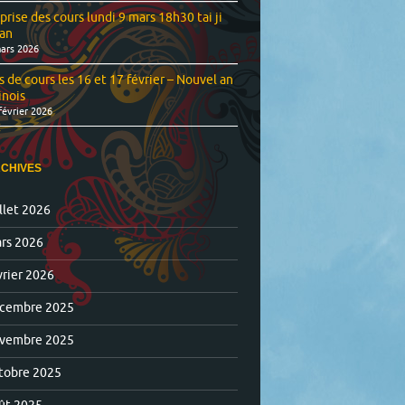
prise des cours lundi 9 mars 18h30 tai ji
an
ars 2026
s de cours les 16 et 17 février – Nouvel an
inois
février 2026
CHIVES
illet 2026
rs 2026
vrier 2026
cembre 2025
vembre 2025
tobre 2025