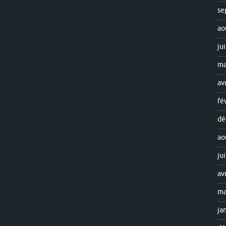
se
ao
ju
ma
av
fé
dé
ao
ju
av
ma
ja