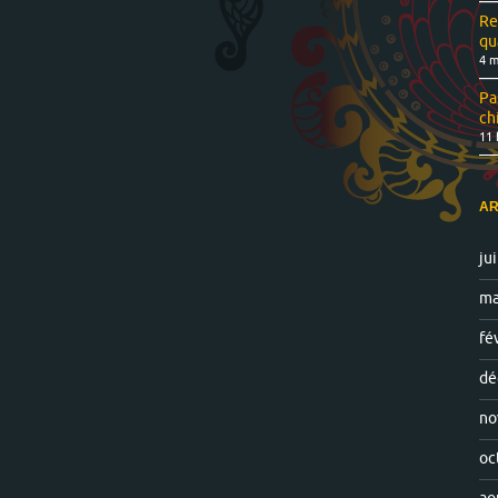
Re
qu
4 m
Pa
ch
11 
AR
ju
ma
fé
dé
no
oc