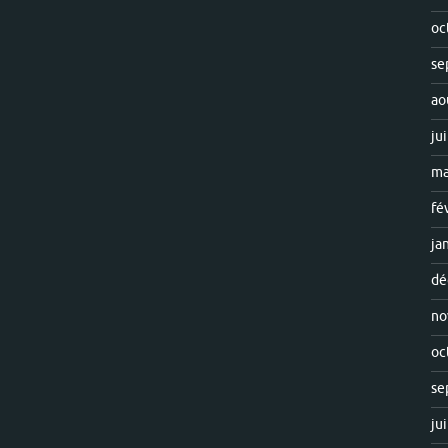
oc
se
ao
ju
ma
fé
ja
dé
no
oc
se
ju