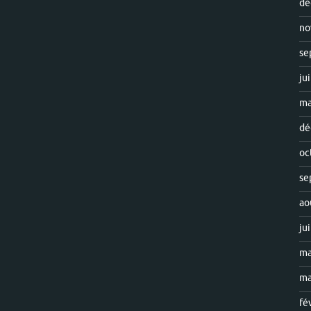
dé
no
se
ju
ma
dé
oc
se
ao
ju
ma
ma
fé