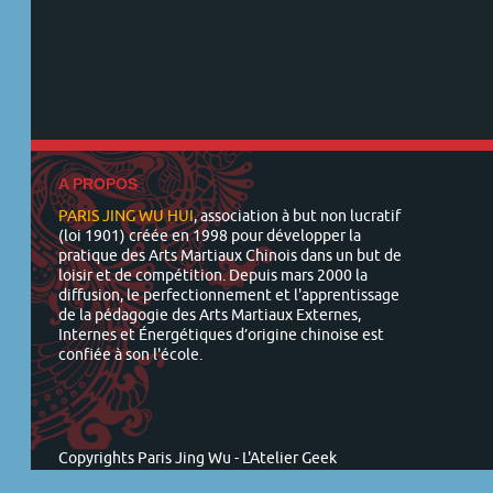
A PROPOS
PARIS JING WU HUI
, association à but non lucratif
(loi 1901) créée en 1998 pour développer la
pratique des Arts Martiaux Chinois dans un but de
loisir et de compétition. Depuis mars 2000 la
diffusion, le perfectionnement et l'apprentissage
de la pédagogie des Arts Martiaux Externes,
Internes et Énergétiques d’origine chinoise est
confiée à son l'école.
Copyrights Paris Jing Wu -
L'Atelier Geek