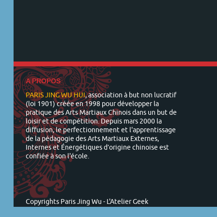
A PROPOS
PARIS JING WU HUI
, association à but non lucratif
(loi 1901) créée en 1998 pour développer la
pratique des Arts Martiaux Chinois dans un but de
loisir et de compétition. Depuis mars 2000 la
diffusion, le perfectionnement et l'apprentissage
de la pédagogie des Arts Martiaux Externes,
Internes et Énergétiques d’origine chinoise est
confiée à son l'école.
Copyrights Paris Jing Wu -
L'Atelier Geek