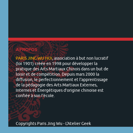
A PROPOS
PARIS JING WU HUI
, association à but non lucratif
(loi 1901) créée en 1998 pour développer la
pratique des Arts Martiaux Chinois dans un but de
loisir et de compétition. Depuis mars 2000 la
diffusion, le perfectionnement et l'apprentissage
de la pédagogie des Arts Martiaux Externes,
Internes et Énergétiques d’origine chinoise est
confiée à son l'école.
Copyrights Paris Jing Wu -
L'Atelier Geek