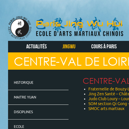
ACTUALITÉS
JINGWU
COURS À PARIS
CENTRE-VAL DE LOIR
CENTRE-VAL
HISTORIQUE
Fraternelle de Bouzy-L
Jing Zen Santé – Châte
MAITRE YUAN
Judo Club Loury – Lour
SOM section Qi Gong –
SMOC arts martiaux
DISCIPLINES
ECOLE